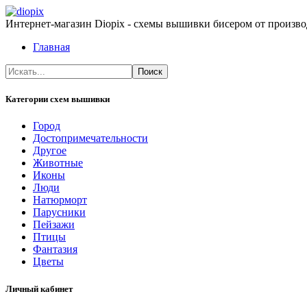
Интернет-магазин Diopix - схемы вышивки бисером от производ
Главная
Категории схем вышивки
Город
Достопримечательности
Другое
Животные
Иконы
Люди
Натюрморт
Парусники
Пейзажи
Птицы
Фантазия
Цветы
Личный кабинет