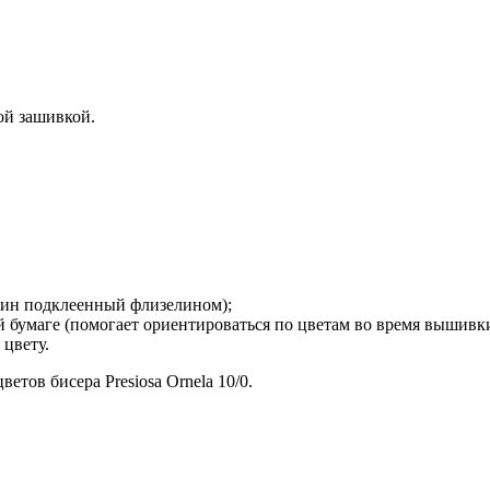
ой зашивкой.
рдин подклеенный флизелином);
й бумаге (помогает ориентироваться по цветам во время вышивки
 цвету.
етов бисера Presiosa Ornela 10/0.