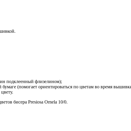
шивкой.
рдин подклеенный флизелином);
й бумаге (помогает ориентироваться по цветам во время вышивки
 цвету.
етов бисера Presiosa Ornela 10/0.