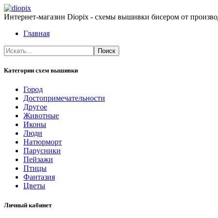
Интернет-магазин Diopix - схемы вышивки бисером от производ
Главная
Категории схем вышивки
Город
Достопримечательности
Другое
Животные
Иконы
Люди
Натюрморт
Парусники
Пейзажи
Птицы
Фантазия
Цветы
Личный кабинет