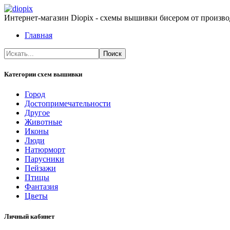
Интернет-магазин Diopix - схемы вышивки бисером от производ
Главная
Категории схем вышивки
Город
Достопримечательности
Другое
Животные
Иконы
Люди
Натюрморт
Парусники
Пейзажи
Птицы
Фантазия
Цветы
Личный кабинет