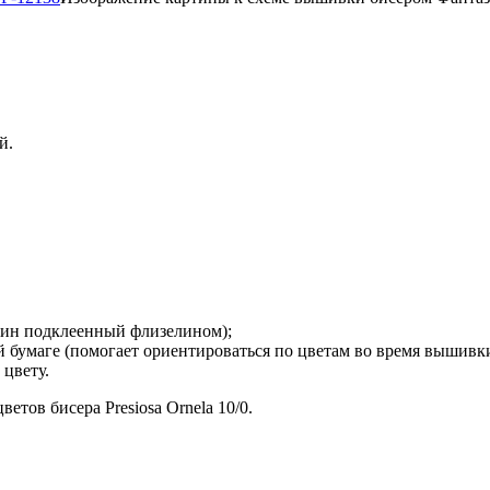
й.
рдин подклеенный флизелином);
й бумаге (помогает ориентироваться по цветам во время вышивки
 цвету.
етов бисера Presiosa Ornela 10/0.