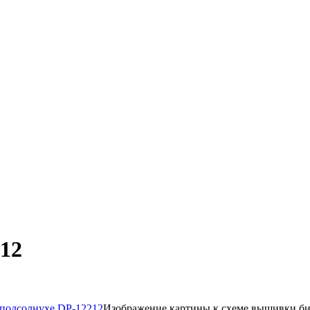
212
Изображение картины к схеме вышивки би