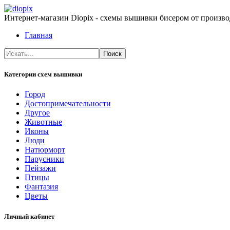
Интернет-магазин Diopix - схемы вышивки бисером от производ
Главная
Категории схем вышивки
Город
Достопримечательности
Другое
Животные
Иконы
Люди
Натюрморт
Парусники
Пейзажи
Птицы
Фантазия
Цветы
Личный кабинет