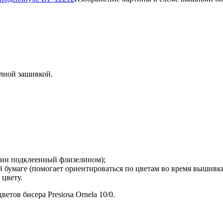
лной зашивкой.
рдин подклеенный флизелином);
й бумаге (помогает ориентироваться по цветам во время вышивки
 цвету.
етов бисера Presiosa Ornela 10/0.